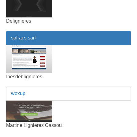
Delignieres
sofracs sarl
Inesdeblignieres
woxup
Martine Lignieres Cassou